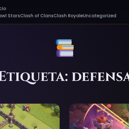
cio
awl Stars
Clash of Clans
Clash Royale
Uncategorized
Etiqueta: defens