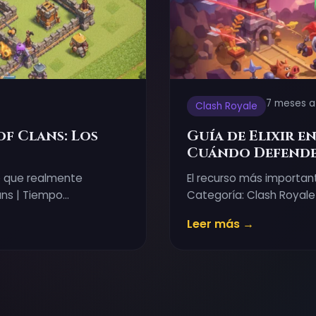
7 meses a
Clash Royale
f Clans: Los
Guía de Elixir e
Cuándo Defende
o que realmente
El recurso más important
ans | Tiempo…
Categoría: Clash Royale
Leer más →