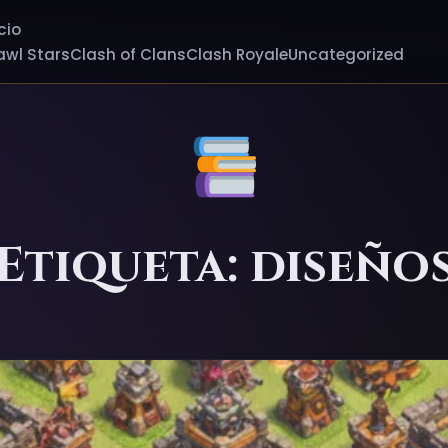
cio
awl Stars
Clash of Clans
Clash Royale
Uncategorized
Etiqueta: diseño